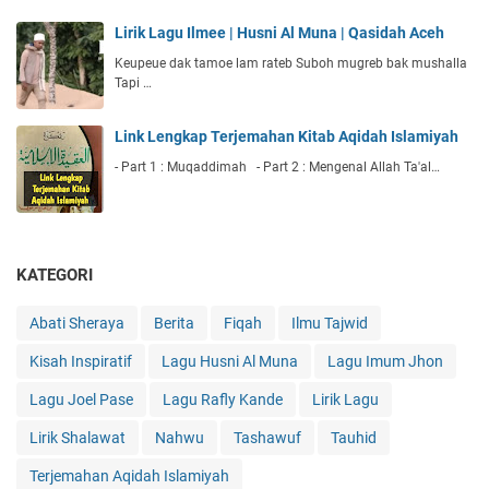
Lirik Lagu Ilmee | Husni Al Muna | Qasidah Aceh
Keupeue dak tamoe lam rateb Suboh mugreb bak mushalla
Tapi …
Link Lengkap Terjemahan Kitab Aqidah Islamiyah
- Part 1 : Muqaddimah - Part 2 : Mengenal Allah Ta'al…
KATEGORI
Abati Sheraya
Berita
Fiqah
Ilmu Tajwid
Kisah Inspiratif
Lagu Husni Al Muna
Lagu Imum Jhon
Lagu Joel Pase
Lagu Rafly Kande
Lirik Lagu
Lirik Shalawat
Nahwu
Tashawuf
Tauhid
Terjemahan Aqidah Islamiyah