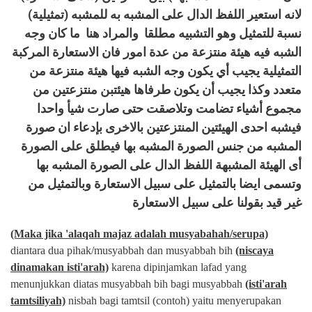
لانه استعير اللفظ الدال على المشبه به للمشبه (تمثيلية)
نسبة للتمثيل وهو التشبيه مطلقا والمراد هنا ما كان وجه
الشبه فيه هيئة منتزعة من عدة امور فان الاستعارة المركبة
التمثيلية يجيب أي يكون وجه الشبه فيها هيئة منتزعة من
متعدد وكذا يجيب أن يكون طرفاها هيئتبن منتزعتين من
مجموع أشياء تضامت وتلاصقت حتى صارت شيأ واحدا
فيشبه احدى الهيئتين المنتزعتين بالاخرى بإدعاء ان صورة
المشبه من جنس الصورة المشبه بها فيطلق على الصورة
أى الهيئة المشبهة اللفظ الدال على الصورة المشبه بها
وتسمى ايضا بالتمثيل على سبيل الاستعارة وبالتمثيل من
غير قيد بقولنا على سبيل الاستعارة
(Maka jika 'alaqah majaz adalah musyabahah/serupa)
diantara dua pihak/musyabbah dan musyabbah bih
(niscaya
dinamakan isti'arah)
karena dipinjamkan lafad yang
menunjukkan diatas musyabbah bih bagi musyabbah
(isti'arah
tamtsiliyah)
nisbah bagi tamtsil (contoh) yaitu menyerupakan