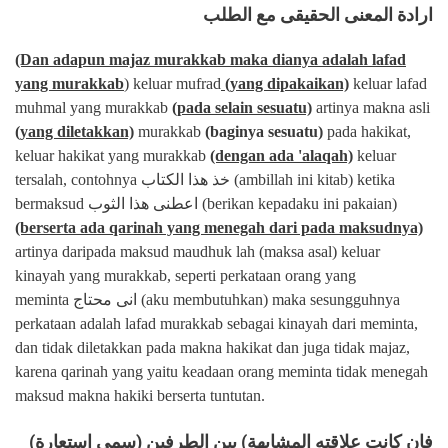
ارادة المعنى الحقيقى مع الطلب
(Dan adapun majaz murakkab maka dianya adalah lafad
yang murakkab
) keluar mufrad
(yang dipakaikan)
keluar lafad
muhmal yang murakkab
(pada selain sesuatu)
artinya makna asli
(yang diletakkan)
murakkab
(baginya sesuatu)
pada hakikat,
keluar hakikat yang murakkab
(dengan ada 'alaqah)
keluar
tersalah, contohnya
خذ هذا الكتاب
(ambillah ini kitab) ketika
bermaksud
اعطنى هذا الثوب
(berikan kepadaku ini pakaian)
(berserta ada qarinah yang menegah dari pada maksudnya)
artinya daripada maksud maudhuk lah (maksa asal) keluar
kinayah yang murakkab, seperti perkataan orang yang
meminta
انى محتاج (aku membutuhkan) maka sesungguhnya
perkataan adalah lafad murakkab sebagai kinayah dari meminta,
dan tidak diletakkan pada makna hakikat dan juga tidak majaz,
karena qarinah yang yaitu keadaan orang meminta tidak menegah
maksud makna hakiki berserta tuntutan.
فان كانت علاقته المشابهة) بين الطرفين (سمى استعارة)