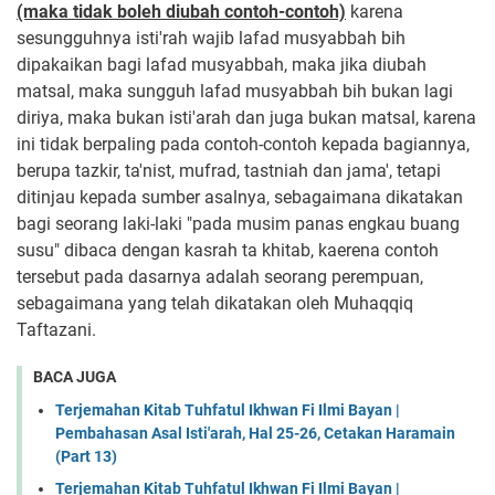
(maka tidak boleh diubah contoh-contoh)
karena
sesungguhnya isti'rah wajib lafad musyabbah bih
dipakaikan bagi lafad musyabbah, maka jika diubah
matsal, maka sungguh lafad musyabbah bih bukan lagi
diriya, maka bukan isti'arah dan juga bukan matsal, karena
ini tidak berpaling pada contoh-contoh kepada bagiannya,
berupa tazkir, ta'nist, mufrad, tastniah dan jama', tetapi
ditinjau kepada sumber asalnya, sebagaimana dikatakan
bagi seorang laki-laki "pada musim panas engkau buang
susu" dibaca dengan kasrah ta khitab, kaerena contoh
tersebut pada dasarnya adalah seorang perempuan,
sebagaimana yang telah dikatakan oleh Muhaqqiq
Taftazani.
BACA JUGA
Terjemahan Kitab Tuhfatul Ikhwan Fi Ilmi Bayan |
Pembahasan Asal Isti'arah, Hal 25-26, Cetakan Haramain
(Part 13)
Terjemahan Kitab Tuhfatul Ikhwan Fi Ilmi Bayan |