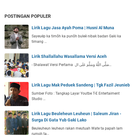
POSTINGAN POPULER
Lirik Lagu Jasa Ayah Poma | Husni Al Muna
Sayeuëp ka timôh ka punôh buleè nibak badan Gaki ka
timang …
Lirik Shallallahu Wasallama Versi Aceh
- Shalawat Versi Pertama صَلَّى اللَّهُ وَسَلَّمَ عَلَى ال…
Lirik Lagu Mak Peduek Sandeng | Tgk Fazil Jeunieb
Sumber Foto : Tangkap Layar Youtbe T-E Entertaiment
Studio …
Lirik Lagu Beuleheun Leuheun | Saleum Jiran -
Surga Di Gata Yub Gaki Lako
Beuleuheun leuheun rakan meutuah Wate ta papah lam
rumoh ta…