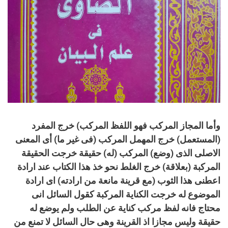
وأما المجاز المركب فهو اللفظ المركب) خرج المفرد
(المستعمل) خرج المهمل المركب (فى غير ما) أى المعنى
الاصلى الذى (وضع) المركب (له) حقيقة خرجت الحقيقة
المركبة (بعلاقة) خرج الغلط نحو خذ هذا الكتاب عند ارادة
اعطنى هذا الثوب (مع قرينة مانعة من ارادته) اى ارادة
الموضوع له خرجت الكناية المركبة كقول السائل انى
محتاج فانه لفظ مركب كناية عن الطلب ولم يوضع له
حقيقة وليس مجازا اذ القرينة وهى حال السائل لا تمنع من