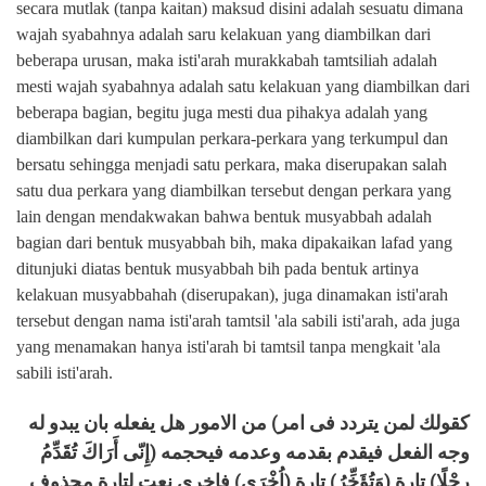
secara mutlak (tanpa kaitan) maksud disini adalah sesuatu dimana
wajah syabahnya adalah saru kelakuan yang diambilkan dari
beberapa urusan, maka isti'arah murakkabah tamtsiliah adalah
mesti wajah syabahnya adalah satu kelakuan yang diambilkan dari
beberapa bagian, begitu juga mesti dua pihakya adalah yang
diambilkan dari kumpulan perkara-perkara yang terkumpul dan
bersatu sehingga menjadi satu perkara, maka diserupakan salah
satu dua perkara yang diambilkan tersebut dengan perkara yang
lain dengan mendakwakan bahwa bentuk musyabbah adalah
bagian dari bentuk musyabbah bih, maka dipakaikan lafad yang
ditunjuki diatas bentuk musyabbah bih pada bentuk artinya
kelakuan musyabbahah (diserupakan), juga dinamakan isti'arah
tersebut dengan nama isti'arah tamtsil 'ala sabili isti'arah, ada juga
yang menamakan hanya isti'arah bi tamtsil tanpa mengkait 'ala
sabili isti'arah.
كقولك لمن يتردد فى امر) من الامور هل يفعله بان يبدو له
وجه الفعل فيقدم بقدمه وعدمه فيحجمه (إِنّى أَرَاكَ تُقَدِّمُ
رِجْلًا) تارة (وَتُؤَخِّرُ) تارة (اُخْرَى) فاخرى نعت لتارة محذوف