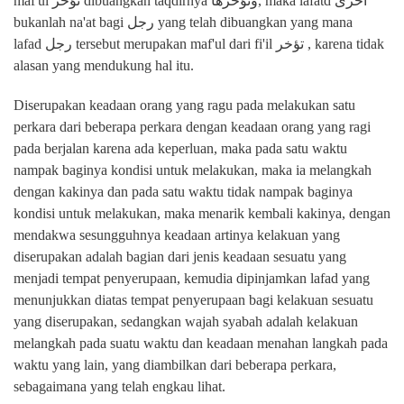
maf'ul
تؤخر dibuangkan taqdirnya
وتؤخرها, maka lafatd
اخرى
bukanlah na'at bagi
رجل yang telah dibuangkan yang mana
lafad
رجل tersebut merupakan maf'ul dari fi'il
تؤخر , karena tidak
alasan yang mendukung hal itu.
Diserupakan keadaan orang yang ragu pada melakukan satu
perkara dari beberapa perkara dengan keadaan orang yang ragi
pada berjalan karena ada keperluan, maka pada satu waktu
nampak baginya kondisi untuk melakukan, maka ia melangkah
dengan kakinya dan pada satu waktu tidak nampak baginya
kondisi untuk melakukan, maka menarik kembali kakinya, dengan
mendakwa sesungguhnya keadaan artinya kelakuan yang
diserupakan adalah bagian dari jenis keadaan sesuatu yang
menjadi tempat penyerupaan, kemudia dipinjamkan lafad yang
menunjukkan diatas tempat penyerupaan bagi kelakuan sesuatu
yang diserupakan, sedangkan wajah syabah adalah kelakuan
melangkah pada suatu waktu dan keadaan menahan langkah pada
waktu yang lain, yang diambilkan dari beberapa perkara,
sebagaimana yang telah engkau lihat.