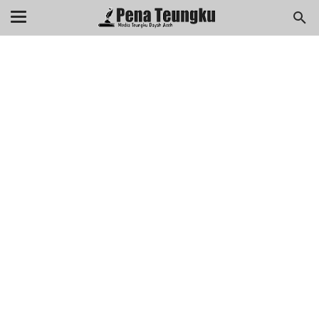
menuj
//