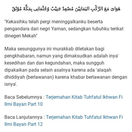
هَوَاىَ مَعَ الرَّكْبِ اليَمَانِيْنَ مُصْعِِدٌ جَنِيْبٌ وُجُثْمَانِى بِمَكَّةَ مُوْثَقٌ
"Kekasihku telah pergi meninggalkanku beserta
pengandara dari negri Yaman, sedangkan tubuhku terikat
dinegeri Mekah"
Maka sesunggunya ini murakkab diletakan bagi
pengkhabaran, namun yang dimaksudkan adalah inya'
kesedihan dan dan kegundahan, maka sungguh
dipakaikan pada selain asalnya karena ada 'alaqah
dhiddiyah (berlawanan) karena khabar berlawanan dengan
isnya'.
Baca Sebelumnya :
Terjemahan Kitab Tuhfatul Ikhwan Fi
Ilmi Bayan Part 10
Baca Lanjutannya :
Terjemahan Kitab Tuhfatul Ikhwan Fi
Ilmi Bayan Part 12