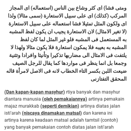
ومتى فشا) اى كثر وشاع بين الناس (استعماله) اى المجاز
المركب (كذلك) اى على سبيل الاستعارة (سمى مثالا) ولذا
اى ولكون المثل تمثيلا فشا استعماله على سبيل الاستعارة
(لا تغير الامثال) لان الاستعارة يجيب ان يكون لفظ المشبه
به المستعمل فى المشبه فلو غير المثل لما كان لفظ
المشبه به بعيبه فلا يمكون استعارة فلا يكون مثالا ولهذا لا
يلتفت فى الامثال الى مضاربها تذكيرا وتأنيثا وافرادا وتثنية
وجمعا بل انما ينظر فى مواردها كما يقال للرجل الصيف
ضيعت اللبن بكسر التاء الخطاب لانه فى الاصل لامرأة قاله
المحقق التفتازنى
(Dan kapan-kapan masyhur)
rtiya banyak dan masyhur
diantara manusia
(oleh pemakaiannya)
artinya pemakain
majaz murakkab
(seperti demikian)
artinya diatas jalan
isti'arah
(niscaya dinamakan matsal)
dan karena ini
artinya karena keadaan matsal adalah tamtsil (contoh)
yang banyak pemakaian contoh diatas jalan isti'arah