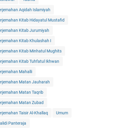
erjemahan Aqidah Islamiyah
erjemahan Kitab Hidayatul Mustafid
erjemahan Kitab Jurumiyah
erjemahan Kitab Khulashah I
erjemahan Kitab Minhatul Mughits
erjemahan Kitab Tuhfatul Ikhwan
erjemahan Mahalli
erjemahan Matan Jauharah
erjemahan Matan Taqrib
erjemahan Matan Zubad
erjemahan Taisir Al-Khallaq
Umum
alidi Panteraja