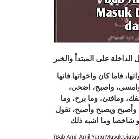
 الداخلة على المبتدأ والخبر
ا، فاما كان واخواتها فانها
 وامسى، واصبح، اضحى
فك، ومافتئ، وما برح، وما
 وأصبح ويصبح وأصبح، تقول
و شاخصا وما اشبه ذلك
(Bab Amil-Amil Yang Masuk Diata