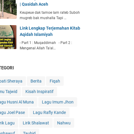
| Qasidah Aceh
Keupeue dak tamoe lam rateb Suboh
mugreb bak mushalla Tapi …
Link Lengkap Terjemahan Kitab
Aqidah Islamiyah
- Part 1 : Muqaddimah - Part 2 :
Mengenal Allah Ta'al…
TEGORI
bati Sheraya
Berita
Fiqah
lmu Tajwid
Kisah Inspiratif
agu Husni Al Muna
Lagu Imum Jhon
agu Joel Pase
Lagu Rafly Kande
irik Lagu
Lirik Shalawat
Nahwu
ashawuf
Tauhid