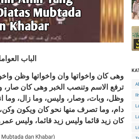
الباب
العوامل
KA
وهى كان واخواتها وان واخواتها وظن واخواته
A
ترفع الاسم وتنصب الخبر وهى كان صار،،
I
وظل، وبات، وصار، وليس، وما زال، وما ان
L
دام، وما تصرف منها نحو كان ويكون وكن،
L
كان زيد قائما وليس زيد قائما، وليس عمر
L
s Mubtada dan Khabar)
T