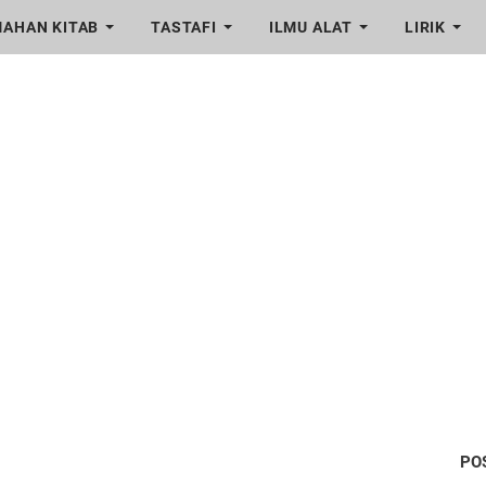
AHAN KITAB
TASTAFI
ILMU ALAT
LIRIK
PO