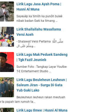
Lirik Lagu Jasa Ayah Poma |
Husni Al Muna
Sayeuëp ka timôh ka punôh buleè
nibak badan Gaki ka timang …
Lirik Shallallahu Wasallama
Versi Aceh
- Shalawat Versi Pertama صَلَّى اللَّهُ
وَسَلَّمَ عَلَى ال…
Lirik Lagu Mak Peduek Sandeng
| Tgk Fazil Jeunieb
Sumber Foto : Tangkap Layar Youtbe
T-E Entertaiment Studio …
Lirik Lagu Beuleheun Leuheun |
Saleum Jiran - Surga Di Gata
Yub Gaki Lako
Beuleuheun leuheun rakan meutuah
e ta papah lam rumoh ta…
Lirik Lagu Ilmee | Husni Al Muna