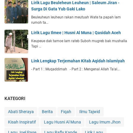
Lirik Lagu Beuleheun Leuheun | Saleum Jiran -
Surga Di Gata Yub Gaki Lako
Beuleuheun leuheun rakan meutuah Wate ta papah lam
rumoh ta…
Lirik Lagu Ilmee | Husni Al Muna | Qasidah Aceh
Keupeue dak tamoe lam rateb Suboh mugreb bak mushalla
Tapi …
Link Lengkap Terjemahan Kitab Aqidah Islamiyah
- Part 1 : Muqaddimah - Part 2 : Mengenal Allah Ta'al…
KATEGORI
Abati Sheraya
Berita
Fiqah
Ilmu Tajwid
Kisah Inspiratif
Lagu Husni Al Muna
Lagu Imum Jhon
Lagu Joel Pase
Lagu Rafly Kande
Lirik Lagu