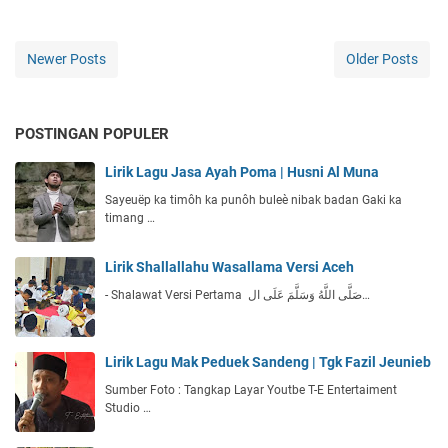
Newer Posts
Older Posts
POSTINGAN POPULER
Lirik Lagu Jasa Ayah Poma | Husni Al Muna
Sayeuëp ka timôh ka punôh buleè nibak badan Gaki ka
timang …
Lirik Shallallahu Wasallama Versi Aceh
- Shalawat Versi Pertama صَلَّى اللَّهُ وَسَلَّمَ عَلَى ال…
Lirik Lagu Mak Peduek Sandeng | Tgk Fazil Jeunieb
Sumber Foto : Tangkap Layar Youtbe T-E Entertaiment
Studio …