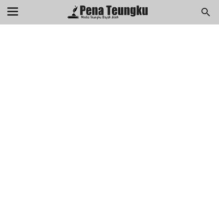
menuj
//