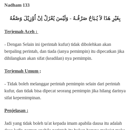
Nadham 133
بِغَيْرِ هَذَا لاَ يُـبَاحُ صَرْفُـهُ - وَلَيْسَ يُعْزَلْ اِنْ اُوْزِيْلَ وَصْفُهُ
Terjemah Aceh :
- Dengan Selain ini (perintah kufur) tidak dibolehkan akan
berpaling perintah, dan tiada (ianya pemimpin) itu dipecatkan jika
dihilangkan akan sifat (keadilan) nya pemimpin.
Terjemah Umum ;
- Tidak boleh melanggar perintah pemimpin selain dari perintah
kufur, dan tidak bisa dipecat seorang pemimpin jika hilang darinya
sifat kepemimpinan.
Penjelasan :
Jadi yang tidak boleh ta'at kepada imam apabila dausa itu adalah