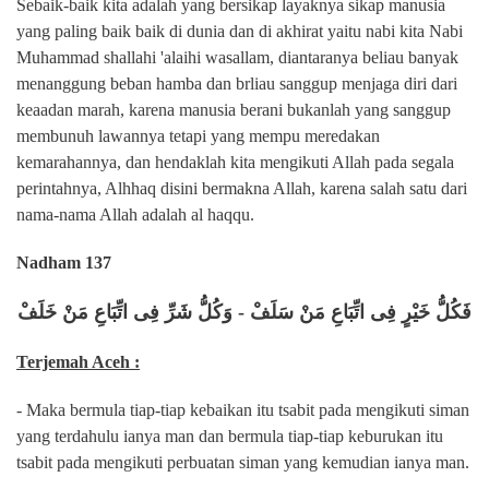
Sebaik-baik kita adalah yang bersikap layaknya sikap manusia
yang paling baik baik di dunia dan di akhirat yaitu nabi kita Nabi
Muhammad shallahi 'alaihi wasallam, diantaranya beliau banyak
menanggung beban hamba dan brliau sanggup menjaga diri dari
keaadan marah, karena manusia berani bukanlah yang sanggup
membunuh lawannya tetapi yang mempu meredakan
kemarahannya, dan hendaklah kita mengikuti Allah pada segala
perintahnya, Alhhaq disini bermakna Allah, karena salah satu dari
nama-nama Allah adalah al haqqu.
Nadham 137
فَكُلُّ خَيْرٍ فِى اتِّبَاعِ مَنْ سَلَفْ - وَكُلُّ شَرِّ فِى اتِّبَاعِ مَنْ خَلَفْ
Terjemah Aceh :
- Maka bermula tiap-tiap kebaikan itu tsabit pada mengikuti siman
yang terdahulu ianya man dan bermula tiap-tiap keburukan itu
tsabit pada mengikuti perbuatan siman yang kemudian ianya man.