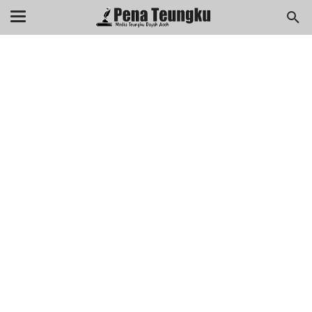
menuj
//