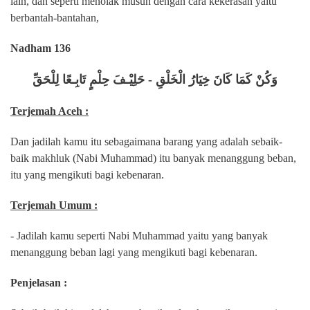
lain, dan seperti menolak musuh dengan cara kekerasan yaitu
berbantah-bantahan,
Nadham 136
وَكُنْ كَمَا كَانَ خِيَارُ الْخَلْقِ - حَلِيْـفَ حِلْمٍ تَابِـعًا لِلْحَقِّ
Terjemah Aceh :
Dan jadilah kamu itu sebagaimana barang yang adalah sebaik-
baik makhluk (Nabi Muhammad) itu banyak menanggung beban,
itu yang mengikuti bagi kebenaran.
Terjemah Umum :
- Jadilah kamu seperti Nabi Muhammad yaitu yang banyak
menanggung beban lagi yang mengikuti bagi kebenaran.
Penjelasan :