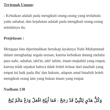
Terjemah Umum;
- Kebaikan adalah pada mengikuti orang-orang yang terdahulu
yaitu sahabat, dan kejahatan adalah pada mengikuti orang-orang
setelahnya itu.
Penjelasan :
Mengapa kita diperintahkan bersikap layaknya Nabi Muhammad
dalam menghadap segala urusan, karena kebaikan datang melalui
para nabi, sahabat, tabi'in, tabi' tabiin, imam mujtahid yang empat,
karena telah sepakat bahwa tidak boleh keluar dari mazhab yang
empat ini baik pada ifta' dan hukum, adapun amal binafsih boleh
mengikuti orang lain yang bukan imam yang empat.
Nadham 138
وَكُلُّ هَدْيٍ لِلنَّبِيِّ قَدْ رَجَحْ - فَمَا اُبِيْحَ افْعَلْ وَدَعْ مَالَمْ يُبَحْ