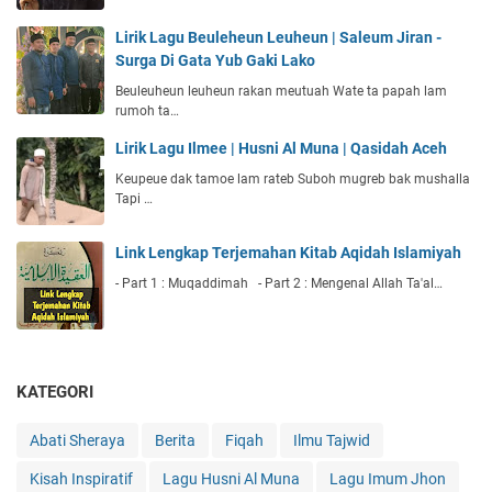
Lirik Lagu Beuleheun Leuheun | Saleum Jiran -
Surga Di Gata Yub Gaki Lako
Beuleuheun leuheun rakan meutuah Wate ta papah lam
rumoh ta…
Lirik Lagu Ilmee | Husni Al Muna | Qasidah Aceh
Keupeue dak tamoe lam rateb Suboh mugreb bak mushalla
Tapi …
Link Lengkap Terjemahan Kitab Aqidah Islamiyah
- Part 1 : Muqaddimah - Part 2 : Mengenal Allah Ta'al…
KATEGORI
Abati Sheraya
Berita
Fiqah
Ilmu Tajwid
Kisah Inspiratif
Lagu Husni Al Muna
Lagu Imum Jhon