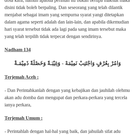
dosa kafir, namun apabila perintah itu bukan berupa maksiat maka
disini tidak boleh berpaling. Dan seseorang yang telah dilantik
menjabat sebagai imam yang sempurna syarat yangt ditetapkan
dalam agama seperti adalah dan lain-lain, dan apabila dikemudian
hari syarat tersebut tidak ada lagi pada sang imam tersebut maka
yang telah terpilih tidak terpecat dengan sendirinya.
Nadham 134
وَامُرْ بِعُرْفٍ وَاجْتَنِبْ نَمِيْمَهْ - وَغِيْبَـةً وَخَصْلَةً ذَمِيْمَـةْ
Terjemah Aceh :
- Dan Perintahkanlah dengan yang kebajikan dan jauhilah olehmu
akan adu domba dan mengupat dan perkara-perkara yang tercela
ianya perkara,
Terjemah Umum :
- Perintahlah dengan hal-hal yang baik, dan jahuilah sifat adu