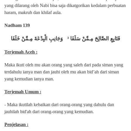
yang dilarang oleh Nabi bisa saja dikatgorikan kedalam perbuatan
haram, makruh dan khilaf aula.
Nadham 139
فَتَابِعِ الصَّالِحَ مِـمَّنْ سَلَفَا ³ وَجَانِبِ الْبِدْعَةَ مِـمَّنْ خَلَفَا
Terjemah Aceh :
Maka ikuti oleh mu akan orang yang saleh dari pada siman yang
terdahulu ianya man dan jauhi oleh mu akan bid’ah dari siman
yang kemudian ianya man.
Terjemah Umum :
- Maka ikutilah kebaikan dari orang-orang yang dahulu dan
jauhilah bid'ah dari orang-orang yang kemudian.
Penjelasan :