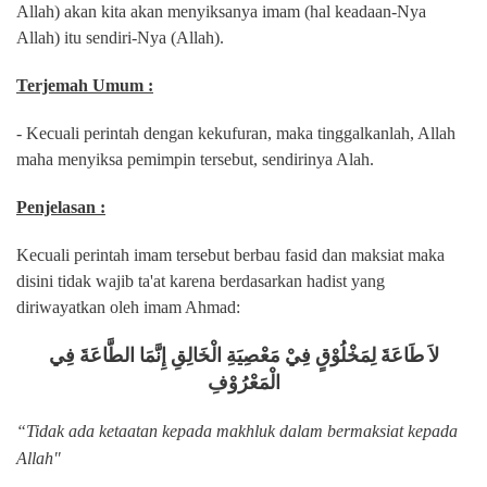
Allah) akan kita akan menyiksanya imam (hal keadaan-Nya
Allah) itu sendiri-Nya (Allah).
Terjemah Umum :
- Kecuali perintah dengan kekufuran, maka tinggalkanlah, Allah
maha menyiksa pemimpin tersebut, sendirinya Alah.
Penjelasan :
Kecuali perintah imam tersebut berbau fasid dan maksiat maka
disini tidak wajib ta'at karena berdasarkan hadist yang
diriwayatkan oleh imam Ahmad:
لاَ طَاعَةَ لِمَخْلُوْقٍ فِيْ مَعْصِيَةِ الْخَالِقِ إِنَّمَا الطَّاعَةَ فِي
الْمَعْرُوْفِ
“Tidak ada ketaatan kepada makhluk dalam bermaksiat kepada
Allah"