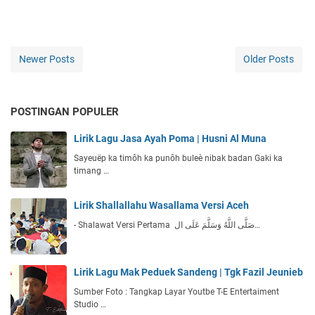
Newer Posts
Older Posts
POSTINGAN POPULER
Lirik Lagu Jasa Ayah Poma | Husni Al Muna
Sayeuëp ka timôh ka punôh buleè nibak badan Gaki ka
timang …
Lirik Shallallahu Wasallama Versi Aceh
- Shalawat Versi Pertama صَلَّى اللَّهُ وَسَلَّمَ عَلَى ال…
Lirik Lagu Mak Peduek Sandeng | Tgk Fazil Jeunieb
Sumber Foto : Tangkap Layar Youtbe T-E Entertaiment
Studio …