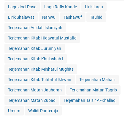
Lagu Joel Pase
Lagu Rafly Kande
Lirik Lagu
Lirik Shalawat
Nahwu
Tashawuf
Tauhid
Terjemahan Aqidah Islamiyah
Terjemahan Kitab Hidayatul Mustafid
Terjemahan Kitab Jurumiyah
Terjemahan Kitab Khulashah I
Terjemahan Kitab Minhatul Mughits
Terjemahan Kitab Tuhfatul Ikhwan
Terjemahan Mahalli
Terjemahan Matan Jauharah
Terjemahan Matan Taqrib
Terjemahan Matan Zubad
Terjemahan Taisir Al-Khallaq
Umum
Walidi Panteraja