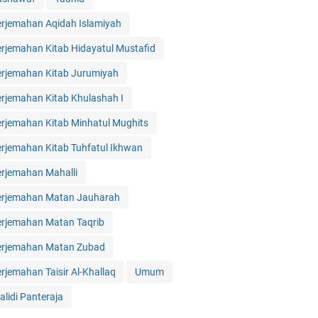
erjemahan Aqidah Islamiyah
erjemahan Kitab Hidayatul Mustafid
erjemahan Kitab Jurumiyah
erjemahan Kitab Khulashah I
erjemahan Kitab Minhatul Mughits
erjemahan Kitab Tuhfatul Ikhwan
erjemahan Mahalli
erjemahan Matan Jauharah
erjemahan Matan Taqrib
erjemahan Matan Zubad
erjemahan Taisir Al-Khallaq
Umum
alidi Panteraja