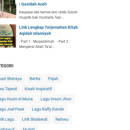
| Qasidah Aceh
Keupeue dak tamoe lam rateb Suboh
mugreb bak mushalla Tapi …
Link Lengkap Terjemahan Kitab
Aqidah Islamiyah
- Part 1 : Muqaddimah - Part 2 :
Mengenal Allah Ta'al…
TEGORI
bati Sheraya
Berita
Fiqah
lmu Tajwid
Kisah Inspiratif
agu Husni Al Muna
Lagu Imum Jhon
agu Joel Pase
Lagu Rafly Kande
irik Lagu
Lirik Shalawat
Nahwu
ashawuf
Tauhid