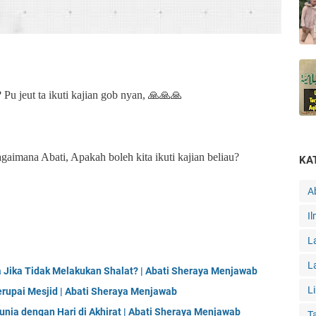
Pu jeut ta ikuti kajian gob nyan, 🙏🙏🙏
gaimana Abati, Apakah boleh kita ikuti kajian beliau?
KA
A
I
L
L
Jika Tidak Melakukan Shalat? | Abati Sheraya Menjawab
L
pai Mesjid | Abati Sheraya Menjawab
nia dengan Hari di Akhirat | Abati Sheraya Menjawab
T