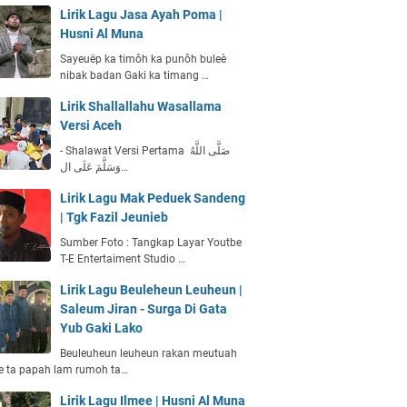
Lirik Lagu Jasa Ayah Poma |
Husni Al Muna
Sayeuëp ka timôh ka punôh buleè
nibak badan Gaki ka timang …
Lirik Shallallahu Wasallama
Versi Aceh
- Shalawat Versi Pertama صَلَّى اللَّهُ
وَسَلَّمَ عَلَى ال…
Lirik Lagu Mak Peduek Sandeng
| Tgk Fazil Jeunieb
Sumber Foto : Tangkap Layar Youtbe
T-E Entertaiment Studio …
Lirik Lagu Beuleheun Leuheun |
Saleum Jiran - Surga Di Gata
Yub Gaki Lako
Beuleuheun leuheun rakan meutuah
e ta papah lam rumoh ta…
Lirik Lagu Ilmee | Husni Al Muna