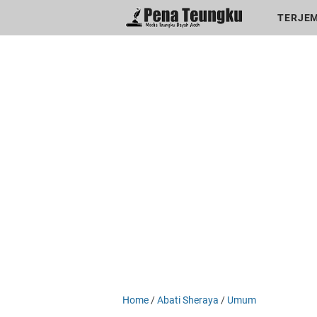
menuj
//
TERJEM
Home
/
Abati Sheraya
/
Umum