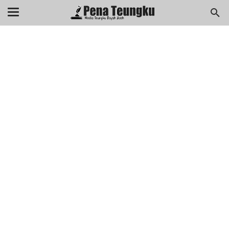
menuj
//