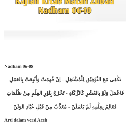
Nadham 06-08
تَكْفِى مَعَ التَّوْفِيْقِ لِلْمُشْتَغِلِ - اِنْ فُهِمَتْ وَاُتْبِعَتْ بِالعَمَلِ
فَاعْمَلْ وَلَوْ بِالعُشْرِ كَالزَّكَاةِ - تَخْرُجْ بٍنُوْرِ العِلْمِ مِنْ ظُلْمَاتِ
فَعَالِمٌ بِعِلْمِهِ لَمْ يَعْمَلَنْ - مُعَذَّبٌ مِنْ قَبْلِ عُبَّادِ الوَثَنْ
Arti dalam versi Aceh