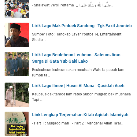
- Shalawat Versi Pertama صَلَّى اللَّهُ وَسَلَّمَ عَلَى ال…
Lirik Lagu Mak Peduek Sandeng | Tgk Fazil Jeunieb
Sumber Foto : Tangkap Layar Youtbe T-E Entertaiment
Studio …
Lirik Lagu Beuleheun Leuheun | Saleum Jiran -
Surga Di Gata Yub Gaki Lako
Beuleuheun leuheun rakan meutuah Wate ta papah lam
rumoh ta…
Lirik Lagu Ilmee | Husni Al Muna | Qasidah Aceh
Keupeue dak tamoe lam rateb Suboh mugreb bak mushalla
Tapi …
Link Lengkap Terjemahan Kitab Aqidah Islamiyah
- Part 1 : Muqaddimah - Part 2 : Mengenal Allah Ta'al…