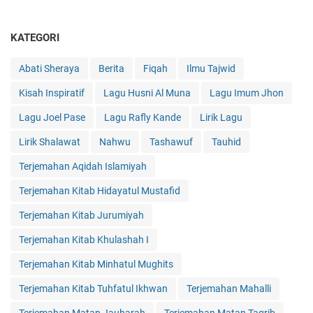
KATEGORI
Abati Sheraya
Berita
Fiqah
Ilmu Tajwid
Kisah Inspiratif
Lagu Husni Al Muna
Lagu Imum Jhon
Lagu Joel Pase
Lagu Rafly Kande
Lirik Lagu
Lirik Shalawat
Nahwu
Tashawuf
Tauhid
Terjemahan Aqidah Islamiyah
Terjemahan Kitab Hidayatul Mustafid
Terjemahan Kitab Jurumiyah
Terjemahan Kitab Khulashah I
Terjemahan Kitab Minhatul Mughits
Terjemahan Kitab Tuhfatul Ikhwan
Terjemahan Mahalli
Terjemahan Matan Jauharah
Terjemahan Matan Taqrib