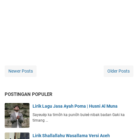
Newer Posts
Older Posts
POSTINGAN POPULER
Lirik Lagu Jasa Ayah Poma | Husni Al Muna
Sayeuëp ka timôh ka punôh buleè nibak badan Gaki ka
timang …
Lirik Shallallahu Wasallama Versi Aceh