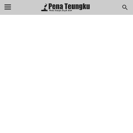
menuj
//