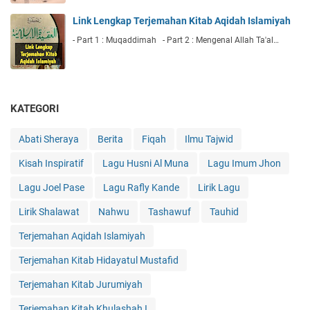
Link Lengkap Terjemahan Kitab Aqidah Islamiyah
- Part 1 : Muqaddimah - Part 2 : Mengenal Allah Ta'al…
KATEGORI
Abati Sheraya
Berita
Fiqah
Ilmu Tajwid
Kisah Inspiratif
Lagu Husni Al Muna
Lagu Imum Jhon
Lagu Joel Pase
Lagu Rafly Kande
Lirik Lagu
Lirik Shalawat
Nahwu
Tashawuf
Tauhid
Terjemahan Aqidah Islamiyah
Terjemahan Kitab Hidayatul Mustafid
Terjemahan Kitab Jurumiyah
Terjemahan Kitab Khulashah I