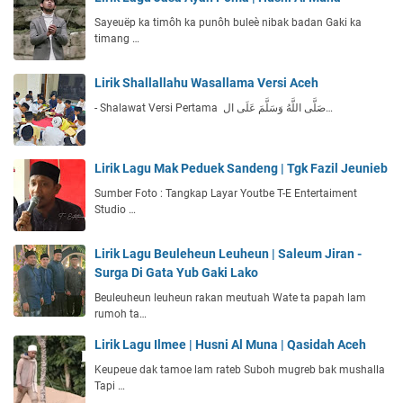
Sayeuëp ka timôh ka punôh buleè nibak badan Gaki ka
timang …
Lirik Shallallahu Wasallama Versi Aceh
- Shalawat Versi Pertama صَلَّى اللَّهُ وَسَلَّمَ عَلَى ال…
Lirik Lagu Mak Peduek Sandeng | Tgk Fazil Jeunieb
Sumber Foto : Tangkap Layar Youtbe T-E Entertaiment
Studio …
Lirik Lagu Beuleheun Leuheun | Saleum Jiran -
Surga Di Gata Yub Gaki Lako
Beuleuheun leuheun rakan meutuah Wate ta papah lam
rumoh ta…
Lirik Lagu Ilmee | Husni Al Muna | Qasidah Aceh
Keupeue dak tamoe lam rateb Suboh mugreb bak mushalla
Tapi …