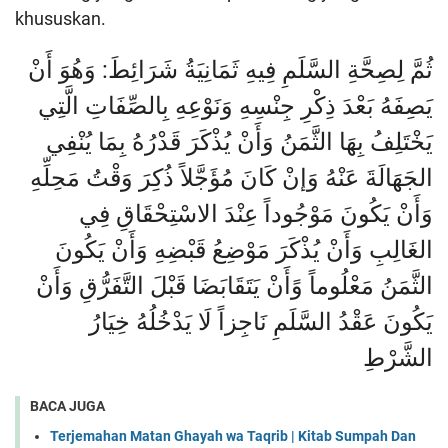
khususkan.
ثُمَّ لِصِحَّةِ السَّلَمِ فِيهِ ثَمَانِيَةُ شَرَائِطَ: وَهُوَ أَنْ
يَصِفَهُ بَعْدَ ذِكْرِ جِنْسِهِ وَنَوْعِهِ بِالصِّفَاتِ الَّتِي
يَخْتَلِفُ بِهَا الثَّمَنُ وَأَنْ يُذْكَرَ قَدْرُهُ بِمَا يُنْفِي
الجَهَالَةَ عَنْهُ وَإنْ كَانَ مُؤَجَّلاً ذُكِرَ وَقْتُ مَحِلِّهِ
وَأَنْ يَكُونَ مَوْجُوداً عِنْدَ الاسْتِحْقَاقِ فِي
الغَالِبِ وَأَنْ يُذْكَرَ مَوْضِعُ قَبْضِهِ وَأَنْ يَكُونَ
الثَّمَنُ مَعْلُوماً وًأَنْ يَتَقَابَضَا قَبْلَ التَّفَرُّقِ وَأَنْ
يَكُونَ عَقْدُ السَّلَمِ نَاجِزاً لَا يَدْخُلُهُ خِيَارُ
الشَّرْطِ
BACA JUGA
Terjemahan Matan Ghayah wa Taqrib | Kitab Sumpah Dan