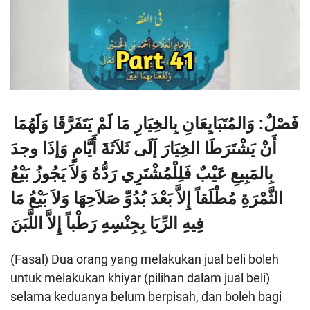
فَصْلٌ: وَالمُتَبَايِعَانِ بِالخِيَارِ مَا لَمْ يَتَفَرَّقَا وَلَهُمَا
أَنْ يَشْتَرَطَا الخِيَارَ إَلَى ثَلاَثَةَ أَيَّامٍ وَإذَا وجدَ
بِالمَبِيعِ عَيْبٌ فَلِلْمُشْتَرِي رَدُّهُ
وَلاَ يَجُوزُ بَيْعُ
الثَّمْرَةِ مُطْلَقاً إِلاَّ بَعْدَ بُدُوِّ صَلاَحِهَا وَلاَ بَيْعُ مَا
فِيهِ الرِّبَا بِجِنْسِهِ رَطْباً إِلاَّ اللَّبَنَ
(Fasal) Dua orang yang melakukan jual beli boleh
untuk melakukan khiyar (pilihan dalam jual beli)
selama keduanya belum berpisah, dan boleh bagi