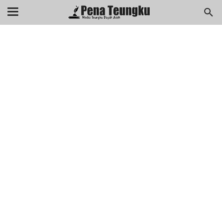
menuj
//