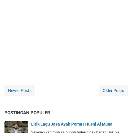
Newer Posts
Older Posts
POSTINGAN POPULER
Lirik Lagu Jasa Ayah Poma | Husni Al Muna
Sayeuëp ka timôh ka punôh buleè nibak badan Gaki ka