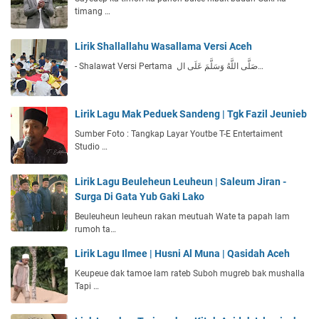
timang …
Lirik Shallallahu Wasallama Versi Aceh
- Shalawat Versi Pertama صَلَّى اللَّهُ وَسَلَّمَ عَلَى ال…
Lirik Lagu Mak Peduek Sandeng | Tgk Fazil Jeunieb
Sumber Foto : Tangkap Layar Youtbe T-E Entertaiment
Studio …
Lirik Lagu Beuleheun Leuheun | Saleum Jiran -
Surga Di Gata Yub Gaki Lako
Beuleuheun leuheun rakan meutuah Wate ta papah lam
rumoh ta…
Lirik Lagu Ilmee | Husni Al Muna | Qasidah Aceh
Keupeue dak tamoe lam rateb Suboh mugreb bak mushalla
Tapi …