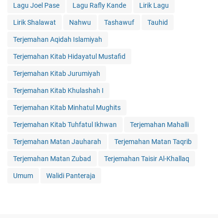
Lagu Joel Pase
Lagu Rafly Kande
Lirik Lagu
Lirik Shalawat
Nahwu
Tashawuf
Tauhid
Terjemahan Aqidah Islamiyah
Terjemahan Kitab Hidayatul Mustafid
Terjemahan Kitab Jurumiyah
Terjemahan Kitab Khulashah I
Terjemahan Kitab Minhatul Mughits
Terjemahan Kitab Tuhfatul Ikhwan
Terjemahan Mahalli
Terjemahan Matan Jauharah
Terjemahan Matan Taqrib
Terjemahan Matan Zubad
Terjemahan Taisir Al-Khallaq
Umum
Walidi Panteraja