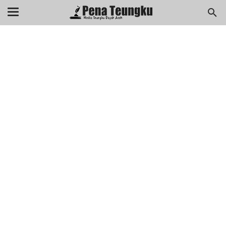
menuj
//