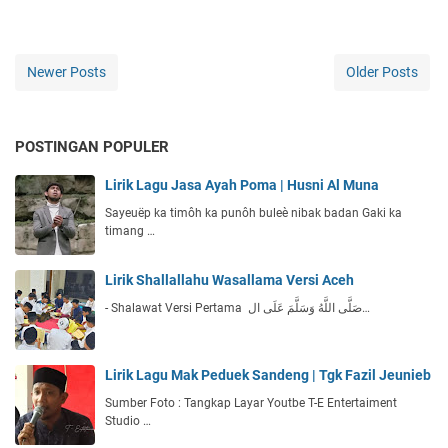
Newer Posts
Older Posts
POSTINGAN POPULER
Lirik Lagu Jasa Ayah Poma | Husni Al Muna
Sayeuëp ka timôh ka punôh buleè nibak badan Gaki ka
timang …
Lirik Shallallahu Wasallama Versi Aceh
- Shalawat Versi Pertama صَلَّى اللَّهُ وَسَلَّمَ عَلَى ال…
Lirik Lagu Mak Peduek Sandeng | Tgk Fazil Jeunieb
Sumber Foto : Tangkap Layar Youtbe T-E Entertaiment
Studio …