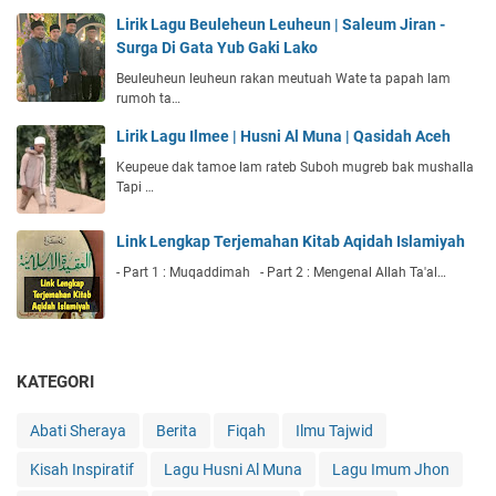
Lirik Lagu Beuleheun Leuheun | Saleum Jiran -
Surga Di Gata Yub Gaki Lako
Beuleuheun leuheun rakan meutuah Wate ta papah lam
rumoh ta…
Lirik Lagu Ilmee | Husni Al Muna | Qasidah Aceh
Keupeue dak tamoe lam rateb Suboh mugreb bak mushalla
Tapi …
Link Lengkap Terjemahan Kitab Aqidah Islamiyah
- Part 1 : Muqaddimah - Part 2 : Mengenal Allah Ta'al…
KATEGORI
Abati Sheraya
Berita
Fiqah
Ilmu Tajwid
Kisah Inspiratif
Lagu Husni Al Muna
Lagu Imum Jhon