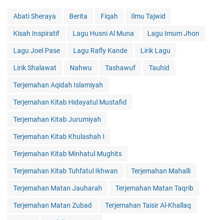
Abati Sheraya
Berita
Fiqah
Ilmu Tajwid
Kisah Inspiratif
Lagu Husni Al Muna
Lagu Imum Jhon
Lagu Joel Pase
Lagu Rafly Kande
Lirik Lagu
Lirik Shalawat
Nahwu
Tashawuf
Tauhid
Terjemahan Aqidah Islamiyah
Terjemahan Kitab Hidayatul Mustafid
Terjemahan Kitab Jurumiyah
Terjemahan Kitab Khulashah I
Terjemahan Kitab Minhatul Mughits
Terjemahan Kitab Tuhfatul Ikhwan
Terjemahan Mahalli
Terjemahan Matan Jauharah
Terjemahan Matan Taqrib
Terjemahan Matan Zubad
Terjemahan Taisir Al-Khallaq