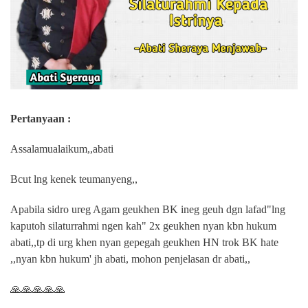
Pertanyaan :
Assalamualaikum,,abati
Bcut lng kenek teumanyeng,,
Apabila sidro ureg Agam geukhen BK ineg geuh dgn lafad"lng
kaputoh silaturrahmi ngen kah" 2x geukhen nyan kbn hukum
abati,,tp di urg khen nyan gepegah geukhen HN trok BK hate
,,nyan kbn hukum' jh abati, mohon penjelasan dr abati,,
🙏🙏🙏🙏🙏