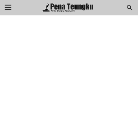
menuj
//