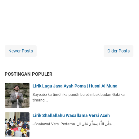
Newer Posts
Older Posts
POSTINGAN POPULER
Lirik Lagu Jasa Ayah Poma | Husni Al Muna
Sayeuëp ka timôh ka punôh buleè nibak badan Gaki ka
timang …
Lirik Shallallahu Wasallama Versi Aceh
- Shalawat Versi Pertama صَلَّى اللَّهُ وَسَلَّمَ عَلَى ال…