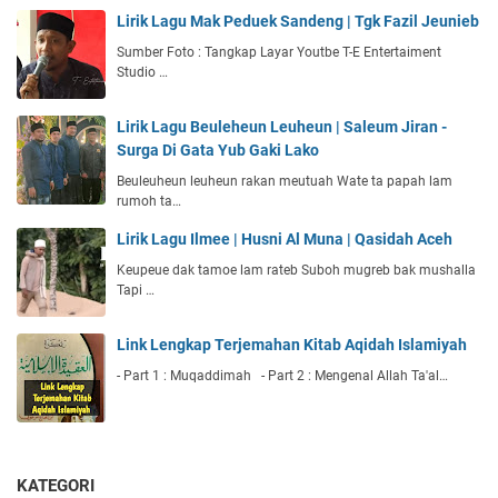
Lirik Lagu Mak Peduek Sandeng | Tgk Fazil Jeunieb
Sumber Foto : Tangkap Layar Youtbe T-E Entertaiment
Studio …
Lirik Lagu Beuleheun Leuheun | Saleum Jiran -
Surga Di Gata Yub Gaki Lako
Beuleuheun leuheun rakan meutuah Wate ta papah lam
rumoh ta…
Lirik Lagu Ilmee | Husni Al Muna | Qasidah Aceh
Keupeue dak tamoe lam rateb Suboh mugreb bak mushalla
Tapi …
Link Lengkap Terjemahan Kitab Aqidah Islamiyah
- Part 1 : Muqaddimah - Part 2 : Mengenal Allah Ta'al…
KATEGORI