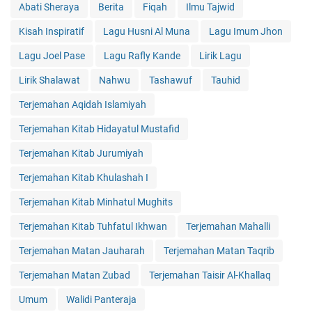
Abati Sheraya
Berita
Fiqah
Ilmu Tajwid
Kisah Inspiratif
Lagu Husni Al Muna
Lagu Imum Jhon
Lagu Joel Pase
Lagu Rafly Kande
Lirik Lagu
Lirik Shalawat
Nahwu
Tashawuf
Tauhid
Terjemahan Aqidah Islamiyah
Terjemahan Kitab Hidayatul Mustafid
Terjemahan Kitab Jurumiyah
Terjemahan Kitab Khulashah I
Terjemahan Kitab Minhatul Mughits
Terjemahan Kitab Tuhfatul Ikhwan
Terjemahan Mahalli
Terjemahan Matan Jauharah
Terjemahan Matan Taqrib
Terjemahan Matan Zubad
Terjemahan Taisir Al-Khallaq
Umum
Walidi Panteraja