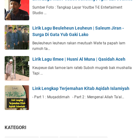
Sumber Foto : Tangkap Layar Youtbe T-E Entertaiment
Studio …
Lirik Lagu Beuleheun Leuheun | Saleum Jiran -
Surga Di Gata Yub Gaki Lako
Beuleuheun leuheun rakan meutuah Wate ta papah lam
rumoh ta…
Lirik Lagu Ilmee | Husni Al Muna | Qasidah Aceh
Keupeue dak tamoe lam rateb Suboh mugreb bak mushalla
Tapi …
Link Lengkap Terjemahan Kitab Aqidah Islamiyah
- Part 1 : Muqaddimah - Part 2 : Mengenal Allah Ta'al…
KATEGORI