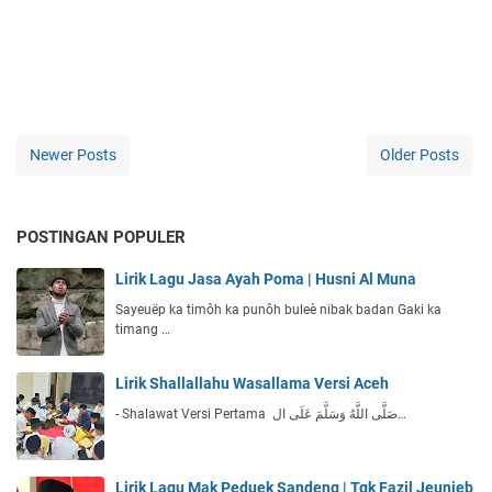
Newer Posts
Older Posts
POSTINGAN POPULER
Lirik Lagu Jasa Ayah Poma | Husni Al Muna
Sayeuëp ka timôh ka punôh buleè nibak badan Gaki ka
timang …
Lirik Shallallahu Wasallama Versi Aceh
- Shalawat Versi Pertama صَلَّى اللَّهُ وَسَلَّمَ عَلَى ال…
Lirik Lagu Mak Peduek Sandeng | Tgk Fazil Jeunieb