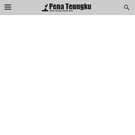
menuj
//