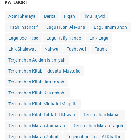
KATEGORI
Abati Sheraya
Berita
Fiqah
Ilmu Tajwid
Kisah Inspiratif
Lagu Husni Al Muna
Lagu Imum Jhon
Lagu Joel Pase
Lagu Rafly Kande
Lirik Lagu
Lirik Shalawat
Nahwu
Tashawuf
Tauhid
Terjemahan Aqidah Islamiyah
Terjemahan Kitab Hidayatul Mustafid
Terjemahan Kitab Jurumiyah
Terjemahan Kitab Khulashah I
Terjemahan Kitab Minhatul Mughits
Terjemahan Kitab Tuhfatul Ikhwan
Terjemahan Mahalli
Terjemahan Matan Jauharah
Terjemahan Matan Taqrib
Terjemahan Matan Zubad
Terjemahan Taisir Al-Khallaq