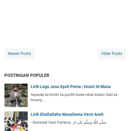
Newer Posts
Older Posts
POSTINGAN POPULER
Lirik Lagu Jasa Ayah Poma | Husni Al Muna
Sayeuëp ka timôh ka punôh buleè nibak badan Gaki ka
timang …
Lirik Shallallahu Wasallama Versi Aceh
- Shalawat Versi Pertama صَلَّى اللَّهُ وَسَلَّمَ عَلَى ال…