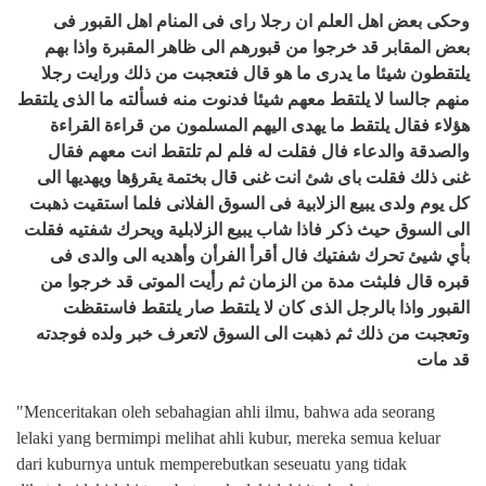
وحكى بعض اهل العلم ان رجلا راى فى المنام اهل القبور فى
بعض المقابر قد خرجوا من قبورهم الى ظاهر المقبرة واذا بهم
يلتقطون شيئا ما يدرى ما هو قال فتعجبت من ذلك ورايت رجلا
منهم جالسا لا يلتقط معهم شيئا فدنوت منه فسألته ما الذى يلتقط
هؤلاء فقال يلتقط ما يهدى اليهم المسلمون من قراءة القراءة
والصدقة والدعاء فال فقلت له فلم لم تلتقط انت معهم فقال
غنى ذلك فقلت باى شئ انت غنى قال بختمة يقرؤها ويهديها الى
كل يوم ولدى يبيع الزلابية فى السوق الفلانى فلما استقيت ذهبت
الى السوق حيث ذكر فاذا شاب يبيع الزلابلية ويحرك شفتيه فقلت
بأي شيئ تحرك شفتيك فال أقرأ الفرأن وأهديه الى والدى فى
قبره قال فلبثت مدة من الزمان ثم رأيت الموتى قد خرجوا من
القبور واذا بالرجل الذى كان لا يلتقط صار يلتقط فاستقظت
وتعجبت من ذلك ثم ذهبت الى السوق لاتعرف خبر ولده فوجدته
قد مات
"Menceritakan oleh sebahagian ahli ilmu, bahwa ada seorang
lelaki yang bermimpi melihat ahli kubur, mereka semua keluar
dari kuburnya untuk memperebutkan seseuatu yang tidak