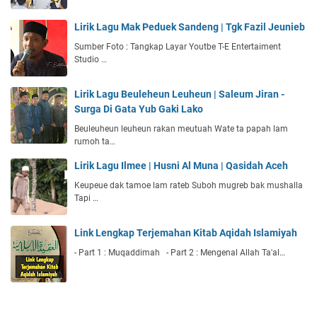
Lirik Lagu Mak Peduek Sandeng | Tgk Fazil Jeunieb
Sumber Foto : Tangkap Layar Youtbe T-E Entertaiment
Studio …
Lirik Lagu Beuleheun Leuheun | Saleum Jiran -
Surga Di Gata Yub Gaki Lako
Beuleuheun leuheun rakan meutuah Wate ta papah lam
rumoh ta…
Lirik Lagu Ilmee | Husni Al Muna | Qasidah Aceh
Keupeue dak tamoe lam rateb Suboh mugreb bak mushalla
Tapi …
Link Lengkap Terjemahan Kitab Aqidah Islamiyah
- Part 1 : Muqaddimah - Part 2 : Mengenal Allah Ta'al…