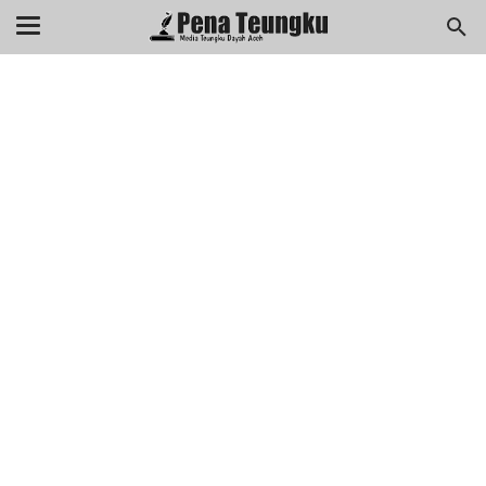
menuj
//