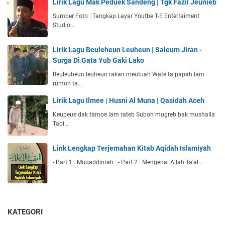
Lirik Lagu Mak Peduek Sandeng | Tgk Fazil Jeunieb
Sumber Foto : Tangkap Layar Youtbe T-E Entertaiment
Studio …
Lirik Lagu Beuleheun Leuheun | Saleum Jiran -
Surga Di Gata Yub Gaki Lako
Beuleuheun leuheun rakan meutuah Wate ta papah lam
rumoh ta…
Lirik Lagu Ilmee | Husni Al Muna | Qasidah Aceh
Keupeue dak tamoe lam rateb Suboh mugreb bak mushalla
Tapi …
Link Lengkap Terjemahan Kitab Aqidah Islamiyah
- Part 1 : Muqaddimah - Part 2 : Mengenal Allah Ta'al…
KATEGORI