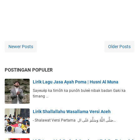
Newer Posts
Older Posts
POSTINGAN POPULER
Lirik Lagu Jasa Ayah Poma | Husni Al Muna
Sayeuëp ka timôh ka punôh buleè nibak badan Gaki ka
timang …
Lirik Shallallahu Wasallama Versi Aceh
- Shalawat Versi Pertama صَلَّى اللَّهُ وَسَلَّمَ عَلَى ال…