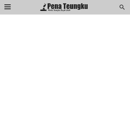
menuj
//