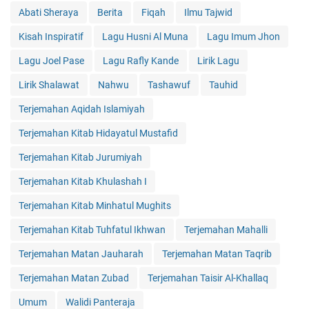
Abati Sheraya
Berita
Fiqah
Ilmu Tajwid
Kisah Inspiratif
Lagu Husni Al Muna
Lagu Imum Jhon
Lagu Joel Pase
Lagu Rafly Kande
Lirik Lagu
Lirik Shalawat
Nahwu
Tashawuf
Tauhid
Terjemahan Aqidah Islamiyah
Terjemahan Kitab Hidayatul Mustafid
Terjemahan Kitab Jurumiyah
Terjemahan Kitab Khulashah I
Terjemahan Kitab Minhatul Mughits
Terjemahan Kitab Tuhfatul Ikhwan
Terjemahan Mahalli
Terjemahan Matan Jauharah
Terjemahan Matan Taqrib
Terjemahan Matan Zubad
Terjemahan Taisir Al-Khallaq
Umum
Walidi Panteraja