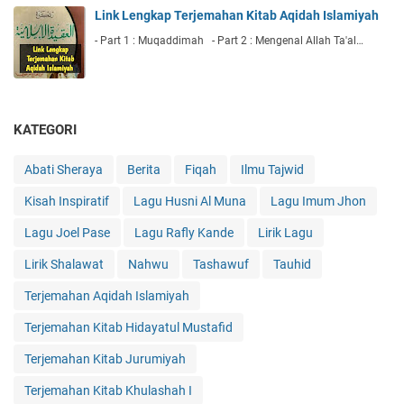
Link Lengkap Terjemahan Kitab Aqidah Islamiyah
- Part 1 : Muqaddimah - Part 2 : Mengenal Allah Ta'al…
KATEGORI
Abati Sheraya
Berita
Fiqah
Ilmu Tajwid
Kisah Inspiratif
Lagu Husni Al Muna
Lagu Imum Jhon
Lagu Joel Pase
Lagu Rafly Kande
Lirik Lagu
Lirik Shalawat
Nahwu
Tashawuf
Tauhid
Terjemahan Aqidah Islamiyah
Terjemahan Kitab Hidayatul Mustafid
Terjemahan Kitab Jurumiyah
Terjemahan Kitab Khulashah I