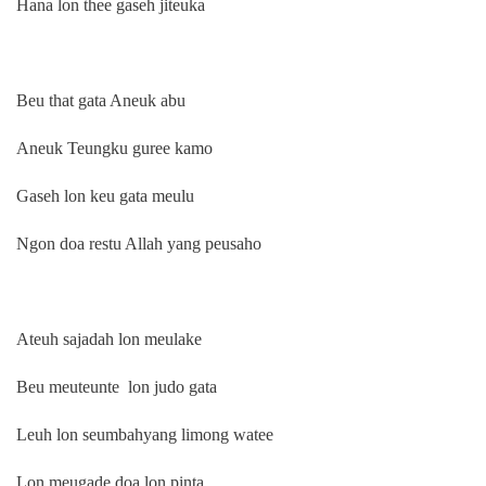
Hana lon thee gaseh jiteuka
Beu that gata Aneuk abu
Aneuk Teungku guree kamo
Gaseh lon keu gata meulu
Ngon doa restu Allah yang peusaho
Ateuh sajadah lon meulake
Beu meuteunte lon judo gata
Leuh lon seumbahyang limong watee
Lon meugade doa lon pinta