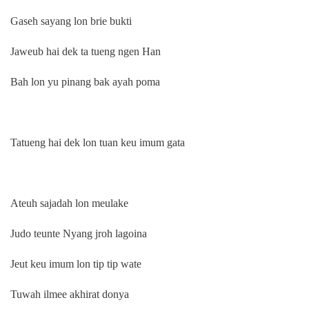
Gaseh sayang lon brie bukti
Jaweub hai dek ta tueng ngen Han
Bah lon yu pinang bak ayah poma
Tatueng hai dek lon tuan keu imum gata
Ateuh sajadah lon meulake
Judo teunte Nyang jroh lagoina
Jeut keu imum lon tip tip wate
Tuwah ilmee akhirat donya