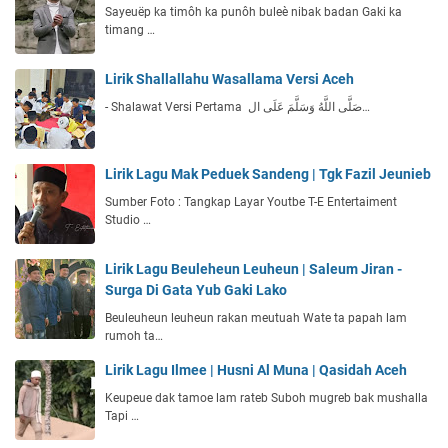
Sayeuëp ka timôh ka punôh buleè nibak badan Gaki ka
timang …
Lirik Shallallahu Wasallama Versi Aceh
- Shalawat Versi Pertama صَلَّى اللَّهُ وَسَلَّمَ عَلَى ال…
Lirik Lagu Mak Peduek Sandeng | Tgk Fazil Jeunieb
Sumber Foto : Tangkap Layar Youtbe T-E Entertaiment
Studio …
Lirik Lagu Beuleheun Leuheun | Saleum Jiran -
Surga Di Gata Yub Gaki Lako
Beuleuheun leuheun rakan meutuah Wate ta papah lam
rumoh ta…
Lirik Lagu Ilmee | Husni Al Muna | Qasidah Aceh
Keupeue dak tamoe lam rateb Suboh mugreb bak mushalla
Tapi …