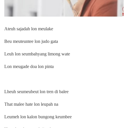
Ateuh sajadah lon meulake
Beu meuteuntee lon judo gata
Leuh lon seumbahyang limong wate
Lon meugade doa lon pinta
Lheuh seumeubeut lon tren di balee
That malee hate lon leupah na
Leumeh lon kalon bungong keumbee