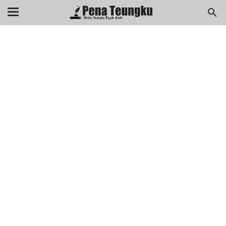
menuj
//