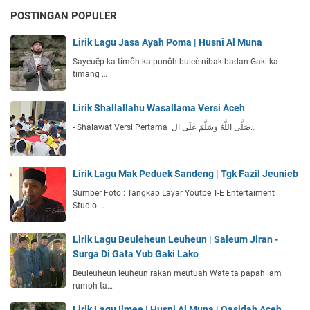
POSTINGAN POPULER
Lirik Lagu Jasa Ayah Poma | Husni Al Muna
Sayeuëp ka timôh ka punôh buleè nibak badan Gaki ka
timang …
Lirik Shallallahu Wasallama Versi Aceh
- Shalawat Versi Pertama صَلَّى اللَّهُ وَسَلَّمَ عَلَى ال…
Lirik Lagu Mak Peduek Sandeng | Tgk Fazil Jeunieb
Sumber Foto : Tangkap Layar Youtbe T-E Entertaiment
Studio …
Lirik Lagu Beuleheun Leuheun | Saleum Jiran -
Surga Di Gata Yub Gaki Lako
Beuleuheun leuheun rakan meutuah Wate ta papah lam
rumoh ta…
Lirik Lagu Ilmee | Husni Al Muna | Qasidah Aceh