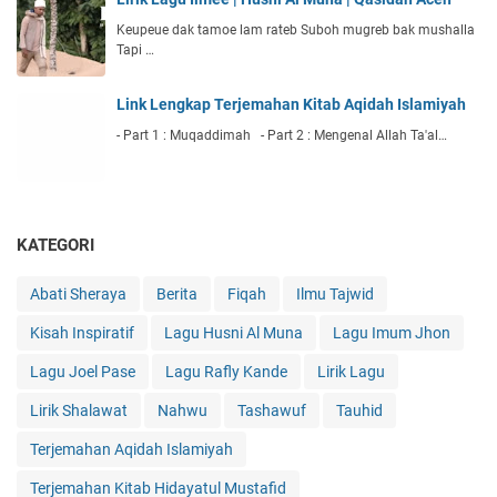
Keupeue dak tamoe lam rateb Suboh mugreb bak mushalla
Tapi …
Link Lengkap Terjemahan Kitab Aqidah Islamiyah
- Part 1 : Muqaddimah - Part 2 : Mengenal Allah Ta'al…
KATEGORI
Abati Sheraya
Berita
Fiqah
Ilmu Tajwid
Kisah Inspiratif
Lagu Husni Al Muna
Lagu Imum Jhon
Lagu Joel Pase
Lagu Rafly Kande
Lirik Lagu
Lirik Shalawat
Nahwu
Tashawuf
Tauhid
Terjemahan Aqidah Islamiyah
Terjemahan Kitab Hidayatul Mustafid