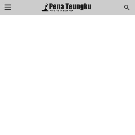
menuj
//