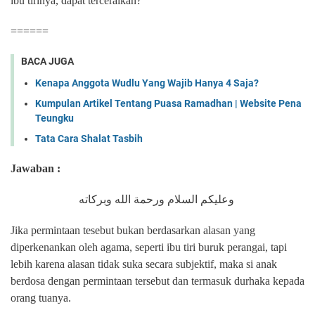
ibu tirinya, dapat terceraikan?"
======
BACA JUGA
Kenapa Anggota Wudlu Yang Wajib Hanya 4 Saja?
Kumpulan Artikel Tentang Puasa Ramadhan | Website Pena
Teungku
Tata Cara Shalat Tasbih
Jawaban :
وعليكم السلام ورحمة الله وبركاته
Jika permintaan tesebut bukan berdasarkan alasan yang
diperkenankan oleh agama, seperti ibu tiri buruk perangai, tapi
lebih karena alasan tidak suka secara subjektif, maka si anak
berdosa dengan permintaan tersebut dan termasuk durhaka kepada
orang tuanya.