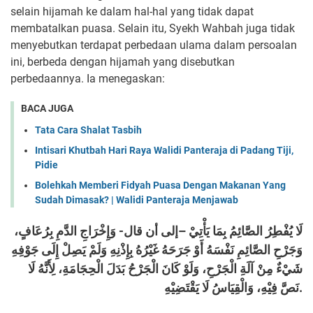
selain hijamah ke dalam hal-hal yang tidak dapat
membatalkan puasa. Selain itu, Syekh Wahbah juga tidak
menyebutkan terdapat perbedaan ulama dalam persoalan
ini, berbeda dengan hijamah yang disebutkan
perbedaannya. Ia menegaskan:
BACA JUGA
Tata Cara Shalat Tasbih
Intisari Khutbah Hari Raya Walidi Panteraja di Padang Tiji,
Pidie
Bolehkah Memberi Fidyah Puasa Dengan Makanan Yang
Sudah Dimasak? | Walidi Panteraja Menjawab
لَا يُفْطِرُ الصَّائِمُ بِمَا يَأْتِيْ –إلى أن قال- وَإِخْرَاجِ الدَّمِ بِرُعَافٍ،
وَجَرْحِ الصَّائِمِ نَفْسَهُ أَوْ جَرَحَهُ غَيْرُهُ بِإِذْنِهِ وَلَمْ يَصِلْ إِلَى جَوْفِهِ
شَيْءٌ مِنْ آلَةِ الْجَرْحِ، وَلَوْ كَانَ الْجَرْحُ بَدَلَ الْحِجَامَةِ، لِأَنَّهُ لَا
نَصَّ فِيْهِ، وَالْقِيَاسُ لَا يَقْتَضِيْهِ.