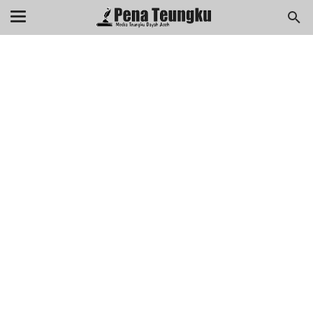
menuj
//