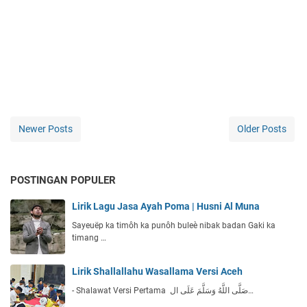
Newer Posts
Older Posts
POSTINGAN POPULER
Lirik Lagu Jasa Ayah Poma | Husni Al Muna
Sayeuëp ka timôh ka punôh buleè nibak badan Gaki ka
timang …
Lirik Shallallahu Wasallama Versi Aceh
- Shalawat Versi Pertama صَلَّى اللَّهُ وَسَلَّمَ عَلَى ال…