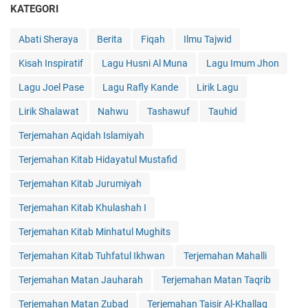
KATEGORI
Abati Sheraya
Berita
Fiqah
Ilmu Tajwid
Kisah Inspiratif
Lagu Husni Al Muna
Lagu Imum Jhon
Lagu Joel Pase
Lagu Rafly Kande
Lirik Lagu
Lirik Shalawat
Nahwu
Tashawuf
Tauhid
Terjemahan Aqidah Islamiyah
Terjemahan Kitab Hidayatul Mustafid
Terjemahan Kitab Jurumiyah
Terjemahan Kitab Khulashah I
Terjemahan Kitab Minhatul Mughits
Terjemahan Kitab Tuhfatul Ikhwan
Terjemahan Mahalli
Terjemahan Matan Jauharah
Terjemahan Matan Taqrib
Terjemahan Matan Zubad
Terjemahan Taisir Al-Khallaq