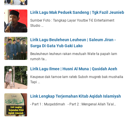
Lirik Lagu Mak Peduek Sandeng | Tgk Fazil Jeunieb
Sumber Foto : Tangkap Layar Youtbe T-E Entertaiment
Studio …
Lirik Lagu Beuleheun Leuheun | Saleum Jiran -
Surga Di Gata Yub Gaki Lako
Beuleuheun leuheun rakan meutuah Wate ta papah lam
rumoh ta…
Lirik Lagu Ilmee | Husni Al Muna | Qasidah Aceh
Keupeue dak tamoe lam rateb Suboh mugreb bak mushalla
Tapi …
Link Lengkap Terjemahan Kitab Aqidah Islamiyah
- Part 1 : Muqaddimah - Part 2 : Mengenal Allah Ta'al…