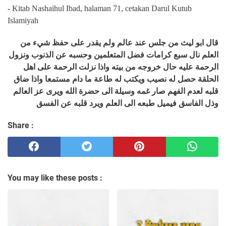
- Kitab Nashaihul Ibad, halaman 71, cetakan Darul Kutub
Islamiyah
قال ابو ليث من جلس عند عالم ولم يقدر على حفظ شيء من
العلم نال سبع كرامات فضل المتعلمين وحسبه عن الذنوب ونزول
الرحمة عليه حال خروجه من بيته واذا نزلت الرحمة على اهل
الحلقة حصل له نصيب ويكتب له طاعة ما دام مستمعا واذا ضاق
قلبه لعدم الفهم صار غمه وسيلة الى حضرة الله ويرى عز العالم
وذل الفاسق فيميل طبعه الى العلم ويرد قلبه عن الفسق
Share :
You may like these posts :