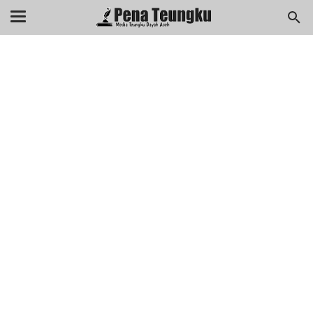
menuj
//