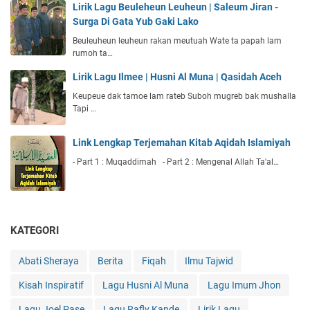
Lirik Lagu Beuleheun Leuheun | Saleum Jiran -
Surga Di Gata Yub Gaki Lako
Beuleuheun leuheun rakan meutuah Wate ta papah lam
rumoh ta…
Lirik Lagu Ilmee | Husni Al Muna | Qasidah Aceh
Keupeue dak tamoe lam rateb Suboh mugreb bak mushalla
Tapi …
Link Lengkap Terjemahan Kitab Aqidah Islamiyah
- Part 1 : Muqaddimah - Part 2 : Mengenal Allah Ta'al…
KATEGORI
Abati Sheraya
Berita
Fiqah
Ilmu Tajwid
Kisah Inspiratif
Lagu Husni Al Muna
Lagu Imum Jhon
Lagu Joel Pase
Lagu Rafly Kande
Lirik Lagu