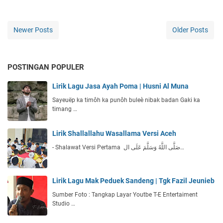
Newer Posts
Older Posts
POSTINGAN POPULER
Lirik Lagu Jasa Ayah Poma | Husni Al Muna
Sayeuëp ka timôh ka punôh buleè nibak badan Gaki ka
timang …
Lirik Shallallahu Wasallama Versi Aceh
- Shalawat Versi Pertama صَلَّى اللَّهُ وَسَلَّمَ عَلَى ال…
Lirik Lagu Mak Peduek Sandeng | Tgk Fazil Jeunieb
Sumber Foto : Tangkap Layar Youtbe T-E Entertaiment
Studio …