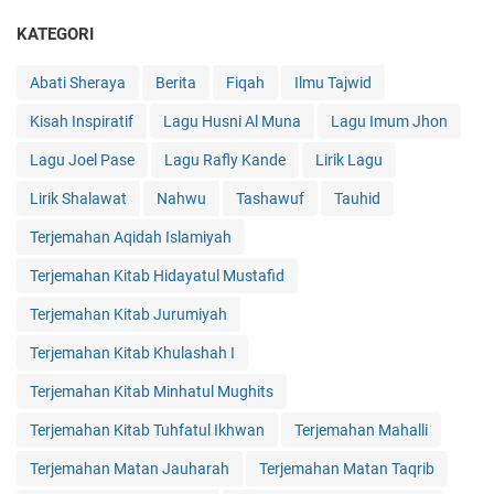
KATEGORI
Abati Sheraya
Berita
Fiqah
Ilmu Tajwid
Kisah Inspiratif
Lagu Husni Al Muna
Lagu Imum Jhon
Lagu Joel Pase
Lagu Rafly Kande
Lirik Lagu
Lirik Shalawat
Nahwu
Tashawuf
Tauhid
Terjemahan Aqidah Islamiyah
Terjemahan Kitab Hidayatul Mustafid
Terjemahan Kitab Jurumiyah
Terjemahan Kitab Khulashah I
Terjemahan Kitab Minhatul Mughits
Terjemahan Kitab Tuhfatul Ikhwan
Terjemahan Mahalli
Terjemahan Matan Jauharah
Terjemahan Matan Taqrib