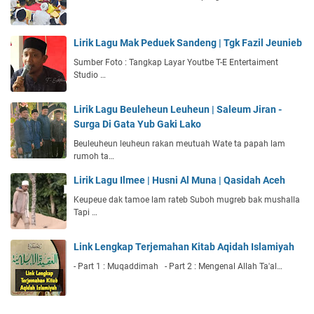
Lirik Lagu Mak Peduek Sandeng | Tgk Fazil Jeunieb
Sumber Foto : Tangkap Layar Youtbe T-E Entertaiment
Studio …
Lirik Lagu Beuleheun Leuheun | Saleum Jiran -
Surga Di Gata Yub Gaki Lako
Beuleuheun leuheun rakan meutuah Wate ta papah lam
rumoh ta…
Lirik Lagu Ilmee | Husni Al Muna | Qasidah Aceh
Keupeue dak tamoe lam rateb Suboh mugreb bak mushalla
Tapi …
Link Lengkap Terjemahan Kitab Aqidah Islamiyah
- Part 1 : Muqaddimah - Part 2 : Mengenal Allah Ta'al…