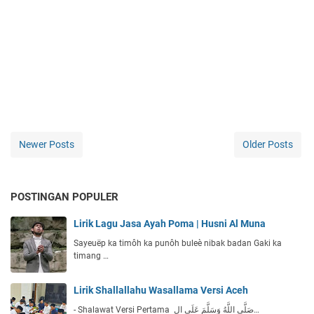
Newer Posts
Older Posts
POSTINGAN POPULER
Lirik Lagu Jasa Ayah Poma | Husni Al Muna
Sayeuëp ka timôh ka punôh buleè nibak badan Gaki ka
timang …
Lirik Shallallahu Wasallama Versi Aceh
- Shalawat Versi Pertama صَلَّى اللَّهُ وَسَلَّمَ عَلَى ال…