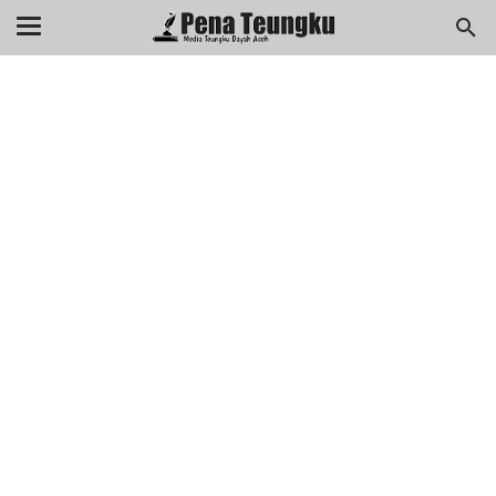
menuj
//